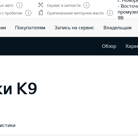
г. Ноябр
- Восто
ых авто
Сервис и запчасти
промузе
 с пробегом
Оригинальное моторное масло
9В
чии
Покупателям
Запись на сервис
Владельцам
Обзор
Хара
ки K9
истики