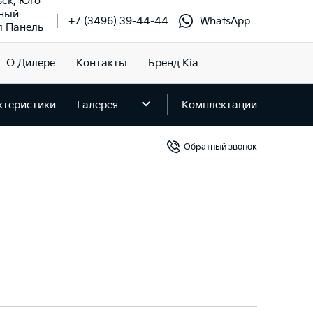
ьск, Юго
чный
+7 (3496) 39-44-44
WhatsApp
л Панель
О Дилере
Контакты
Бренд Kia
ктеристики
Галерея
Комплектации
Обратный звонок