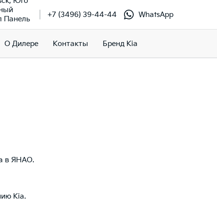
ьск, Юго
чный
+7 (3496) 39-44-44
WhatsApp
л Панель
О Дилере
Контакты
Бренд Kia
a в ЯНАО.
ию Kia.