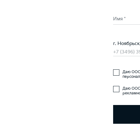
Имя *
г. Ноябрьс
+7 (3496) 
Даю ООО 
персонал
Даю ООО 
рекламно