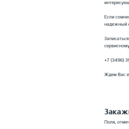
интересую
Если сомне
надежный с
Записаться
сервисном
+7 (3496) 
Ждем Вас е
Закаж
Поля, отме