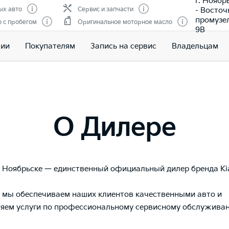
г. Ноябр
- Восто
ых авто
Сервис и запчасти
промузе
 с пробегом
Оригинальное моторное масло
9В
чии
Покупателям
Запись на сервис
Владельцам
О Дилере
в Ноябрьске — единственный официальный дилер бренда Ki
т мы обеспечиваем наших клиентов качественными авто и
яем услуги по профессиональному сервисному обслуживан