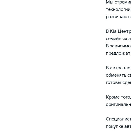
Мы стремим
технологии
развиваютс
В Кia Цент
семейных а
В зависимо
предложат 
В автосало
обменять с
готовы сде
Кроме того
оригинальн
Специалис
покупке ав