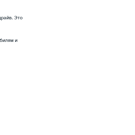
драйв. Это
обилям и