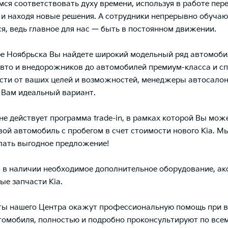
ся соответствовать духу времени, используя в работе пер
 и находя новые решения. А сотрудники непрерывно обучаю
я, ведь главное для нас — быть в постоянном движении.
ре Ноябрьска Вы найдете широкий модельный ряд автомоби
вто и внедорожников до автомобилей премиум-класса и сп
сти от ваших целей и возможностей, менеджеры автосало
Вам идеальный вариант.
не действует программа trade-in, в рамках которой Вы мож
вой автомобиль с пробегом в счет стоимости нового Кia. М
лать выгодное предложение!
, в наличии необходимое дополнительное оборудование, ак
ые запчасти Kia.
ты нашего Центра окажут профессиональную помощь при в
томобиля, полностью и подробно проконсультируют по все