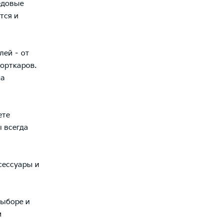
едовые
тся и
лей – от
орткаров.
на
ете
ы всегда
сессуары и
ыборе и
м