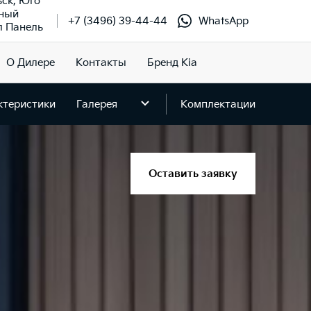
ьск, Юго
чный
+7 (3496) 39-44-44
WhatsApp
л Панель
О Дилере
Контакты
Бренд Kia
ктеристики
Галерея
Комплектации
Оставить заявку