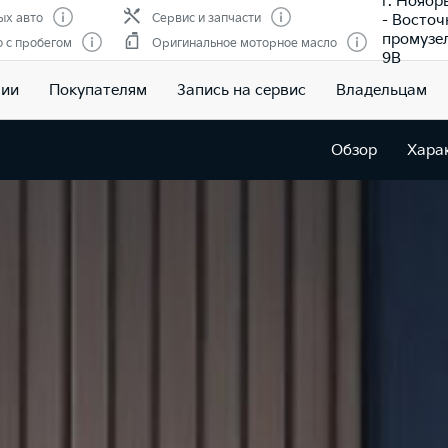
г. Ноябр
- Восто
ых авто
Сервис и запчасти
промузе
 с пробегом
Оригинальное моторное масло
9В
чии
Покупателям
Запись на сервис
Владельцам
Обзор
Хара