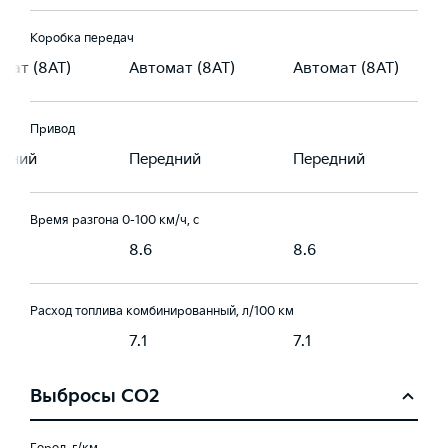
Коробка передач
мат (8AT)
Автомат (8AT)
Автомат (8AT)
Привод
едний
Передний
Передний
Время разгона 0-100 км/ч, с
8.6
8.6
Расход топлива комбинированный, л/100 км
7.1
7.1
Выбросы CO2