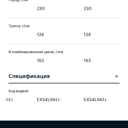
Город, г/км
230
230
Трасса, г/км
124
124
В комбинированном цикле, г/км
163
163
Спецификация
Код модели
4L9A1J
EXS4L9A1J
EXS4L9A1J