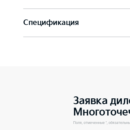
Спецификация
Заявка дил
Многоточе
Поля, отмеченные *, обязательн