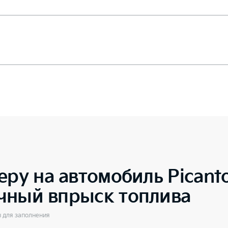
еру на автомобиль
Picant
чный впрыск топлива
ы для заполнения