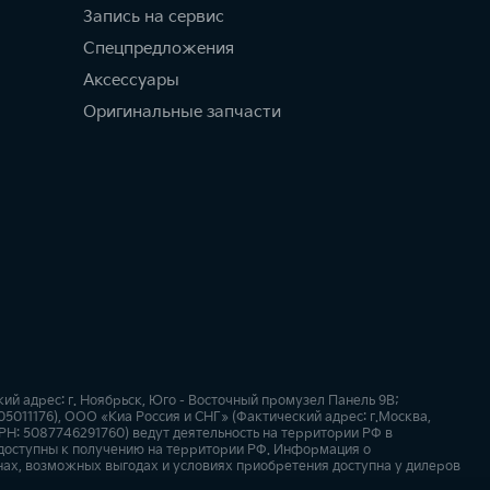
Запись на сервис
Спецпредложения
Аксессуары
Оригинальные запчасти
адрес: г. Ноябрьск, Юго - Восточный промузел Панель 9В;
05011176), ООО «Киа Россия и СНГ» (Фактический адрес: г.Москва,
РН: 5087746291760) ведут деятельность на территории РФ в
 доступны к получению на территории РФ. Информация о
нах, возможных выгодах и условиях приобретения доступна у дилеров