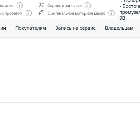
г. Ноябр
- Восто
ых авто
Сервис и запчасти
промузе
 с пробегом
Оригинальное моторное масло
9В
чии
Покупателям
Запись на сервис
Владельцам