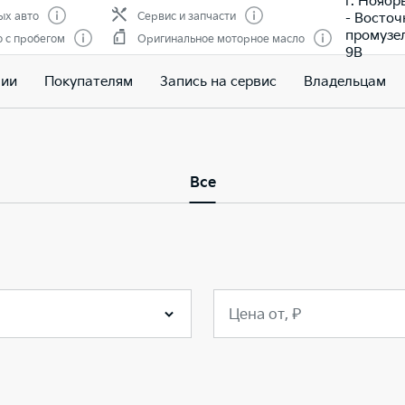
г. Ноябр
- Восто
ых авто
Сервис и запчасти
промузе
 с пробегом
Оригинальное моторное масло
9В
чии
Покупателям
Запись на сервис
Владельцам
Все
Цена от, ₽