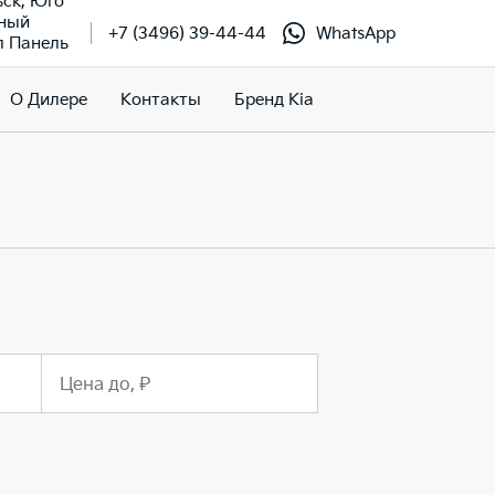
ьск, Юго
чный
+7 (3496) 39-44-44
WhatsApp
л Панель
О Дилере
Контакты
Бренд Kia
Цена до, ₽