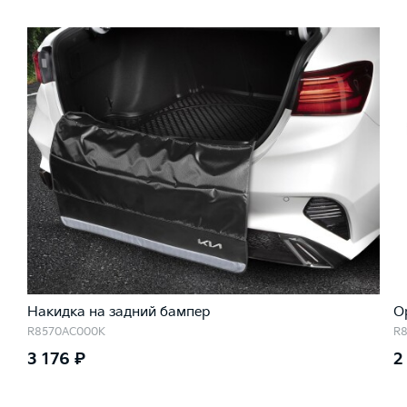
Накидка на задний бампер
О
R8570AC000K
R
3 176 ₽
2